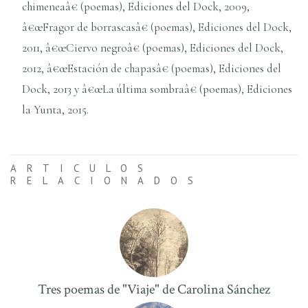
chimeneaâ€ (poemas), Ediciones del Dock, 2009,
â€œFragor de borrascasâ€ (poemas), Ediciones del Dock,
2011, â€œCiervo negroâ€ (poemas), Ediciones del Dock,
2012, â€œEstación de chapasâ€ (poemas), Ediciones del
Dock, 2013 y â€œLa última sombraâ€ (poemas), Ediciones
la Yunta, 2015.
ARTICULOS
RELACIONADOS
Tres poemas de "Viaje" de Carolina Sánchez