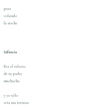
pasa
volando
la noche
Infancia
Era el velorio
de tu padre
muchacha
y yo sólo
veí­a tus trenzas