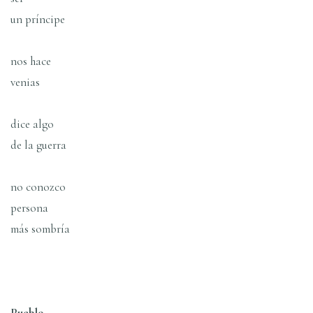
un prí­ncipe
nos hace
venias
dice algo
de la guerra
no conozco
persona
más sombrí­a
Pueblo