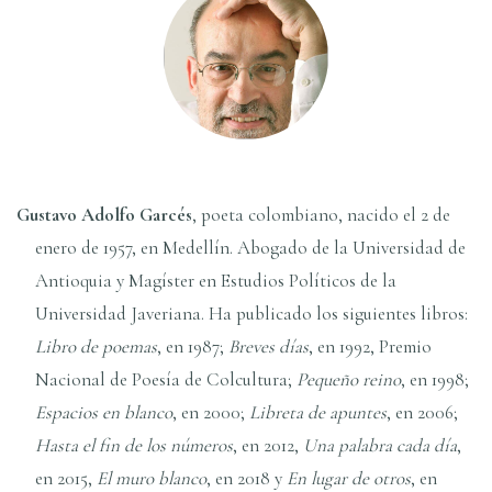
Gustavo Adolfo Garcés
, poeta colombiano, nacido el 2 de
enero de 1957, en Medellí­n. Abogado de la Universidad de
Antioquia y Magí­ster en Estudios Polí­ticos de la
Universidad Javeriana. Ha publicado los siguientes libros:
Libro de poemas
, en 1987;
Breves dí­as
, en 1992, Premio
Nacional de Poesí­a de Colcultura;
Pequeño reino
, en 1998;
Espacios en blanco
, en 2000;
Libreta de apuntes
, en 2006;
Hasta el fin de los números
, en 2012,
Una palabra cada dí­a
,
en 2015,
El muro blanco
, en 2018 y
En lugar de otros
, en