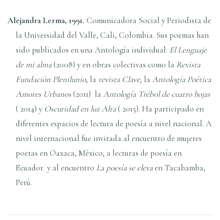
Alejandra Lerma, 1991.
Comunicadora Social y Periodista de
la Universidad del Valle, Cali, Colombia. Sus poemas han
sido publicados en una Antologí­a individual:
El Lenguaje
de mi alma
(2008) y en obras colectivas como la
Revista
Fundación Plenilunio
, la
revista Clave
, la
Antologí­a Poética
Amores Urbanos
(2011) la
Antologí­a Trébol de cuatro hojas
( 2014) y
Oscuridad en luz Alta
( 2015). Ha participado en
diferentes espacios de lectura de poesí­a a nivel nacional. A
nivel internacional fue invitada al encuentro de mujeres
poetas en Oaxaca, México, a lecturas de poesí­a en
Ecuador y al encuentro
La poesí­a se eleva
en Tacabamba,
Perú.