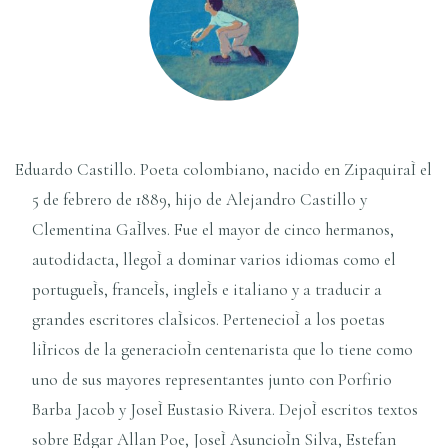
Eduardo Castillo. Poeta colombiano, nacido en ZipaquiraÌ el
5 de febrero de 1889, hijo de Alejandro Castillo y
Clementina GaÌlves. Fue el mayor de cinco hermanos,
autodidacta, llegoÌ a dominar varios idiomas como el
portugueÌs, franceÌs, ingleÌs e italiano y a traducir a
grandes escritores claÌsicos. PertenecioÌ a los poetas
liÌricos de la generacioÌn centenarista que lo tiene como
uno de sus mayores representantes junto con Porfirio
Barba Jacob y JoseÌ Eustasio Rivera. DejoÌ escritos textos
sobre Edgar Allan Poe, JoseÌ AsuncioÌn Silva, Estefan