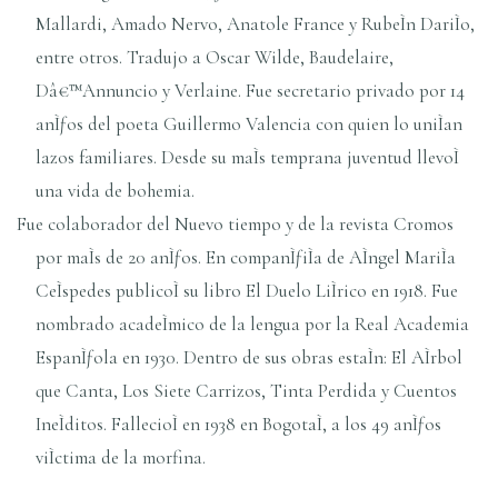
Mallardi, Amado Nervo, Anatole France y RubeÌn DariÌo,
entre otros. Tradujo a Oscar Wilde, Baudelaire,
Dâ€™Annuncio y Verlaine. Fue secretario privado por 14
anÌƒos del poeta Guillermo Valencia con quien lo uniÌan
lazos familiares. Desde su maÌs temprana juventud llevoÌ
una vida de bohemia.
Fue colaborador del Nuevo tiempo y de la revista Cromos
por maÌs de 20 anÌƒos. En companÌƒiÌa de AÌngel MariÌa
CeÌspedes publicoÌ su libro El Duelo LiÌrico en 1918. Fue
nombrado acadeÌmico de la lengua por la Real Academia
EspanÌƒola en 1930. Dentro de sus obras estaÌn: El AÌrbol
que Canta, Los Siete Carrizos, Tinta Perdida y Cuentos
IneÌditos. FallecioÌ en 1938 en BogotaÌ, a los 49 anÌƒos
viÌctima de la morfina.