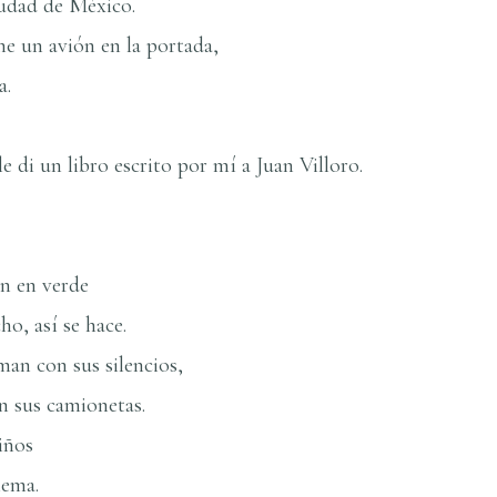
iudad de México.
ene un avión en la portada,
a.
e di un libro escrito por mí­ a Juan Villoro.
án en verde
o, así­ se hace.
an con sus silencios,
n sus camionetas.
iños
lema.