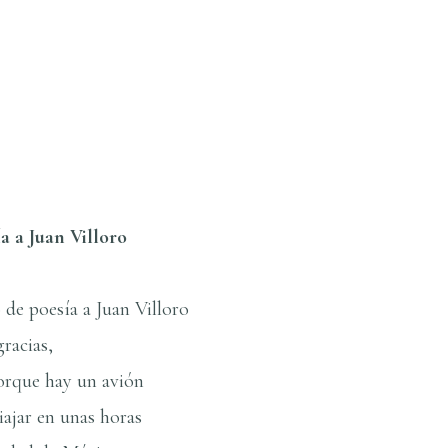
­a a Juan Villoro
de poesí­a a Juan Villoro
gracias,
porque hay un avión
iajar en unas horas