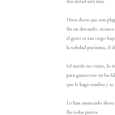
Esa mitad será mí­a.
Unos dicen que son plaga
En un descuido, arranca 
el grito es tan ciego baj
la soledad purí­sima, el 
(el miedo no existe, lo 
para guarecerse en las f
que le haga sombra y se 
Lo han anunciado ahora
En todas partes: