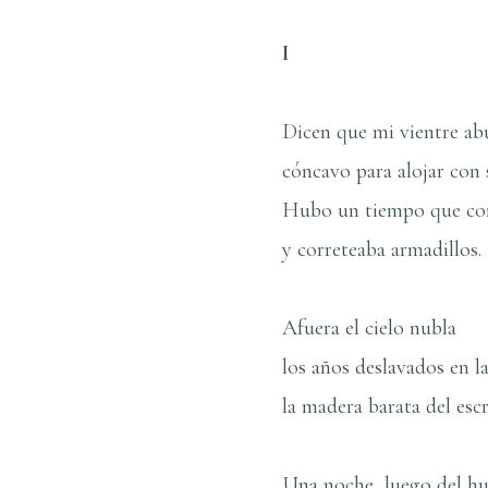
I
Dicen que mi vientre abu
cóncavo para alojar con su
Hubo un tiempo que co
y correteaba armadillos.
Afuera el cielo nubla
los años deslavados en la
la madera barata del escr
Una noche, luego del hu