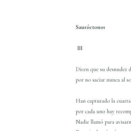
Sauróctonos
III
Dicen que su desnudez d
por no saciar nunca al so
Han capturado la cuarta
por cada uno hay recom
Nadie llamó para avisar