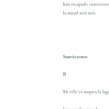
han escapado cuatrocien
la mitad será mí­a.
Sauróctonos
II
Mi rifle ya suspira la la