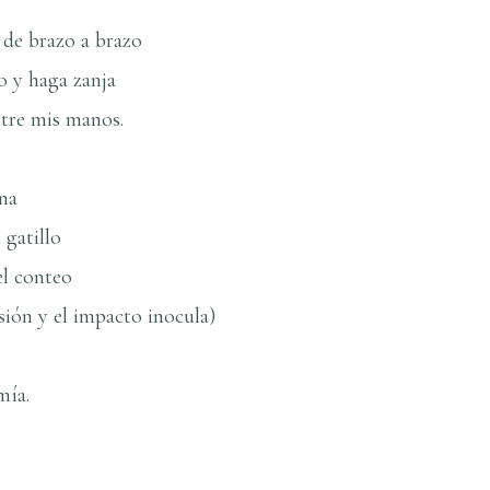
 de brazo a brazo
do y haga zanja
ntre mis manos.
na
 gatillo
el conteo
isión y el impacto inocula)
í­a.