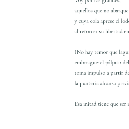
Voy por los grandes,
aquellos que no abarque
y cuya cola aprese el lo
al retorcer su libertad e
(No hay temor que lagu
embriague: el pálpito del
toma impulso a partir d
la punterí­a alcanza prec
Esa mitad tiene que ser m