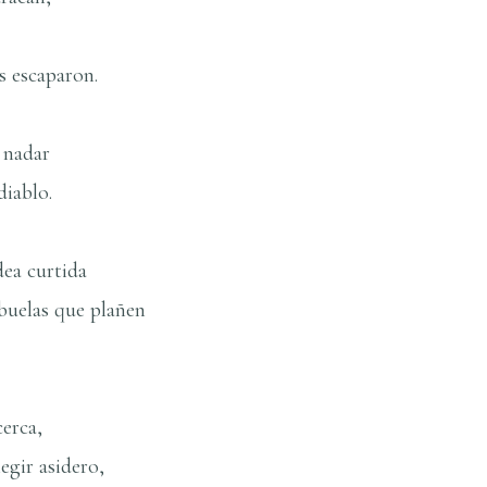
s escaparon.
 nadar
diablo.
idea curtida
abuelas que plañen
cerca,
legir asidero,