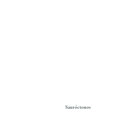
D
Sauróctonos