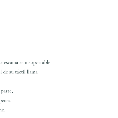
e escama es insoportable
l de su táctil llama.
 parte,
pensa.
me.