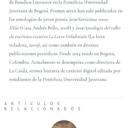
de Estudios Literarios en la Pontificia Universidad
Javeriana de Bogotá. Poemas suyos han sido publicados en
las antologí­as de joven poesí­a
â€œNoví­simas voces
IIIâ€
(Casa Andrés Bello, 2008) y
â€œAntologí­a del taller
de escritura creativa La Letra Voladoraâ€
(La letra
voladora, 2009), así­ como también en diversas
publicaciones periódicas. Desde 2014 reside en Bogotá,
Colombia. Actualmente se desempeí±a como directora de
La Caí­da, revista literaria de carácter digital editada por
estudiantes de la Pontificia Universidad Javeriana.
ARTICULOS
RELACIONADOS