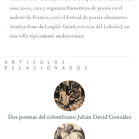
aí±o 2000, crea y organiza Encuentros de poesí­a en el
sudeste de Francia; creó el festival de poesí­a alternativo
â€œLes Fous du Loupâ€ (â€œLos Locos del Loboâ€), en
una villa tí­picamente mediterránea.
ARTICULOS
RELACIONADOS
Dos poemas del colombiano Julián David González