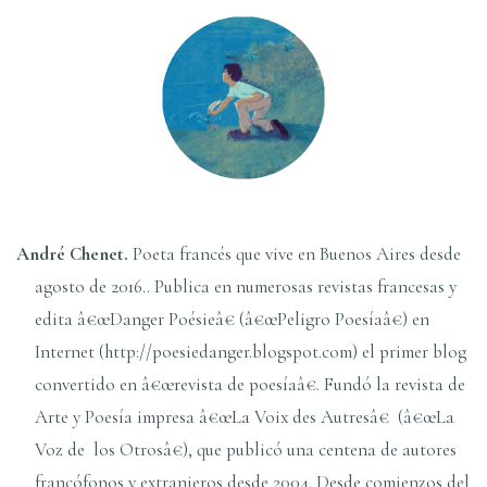
André Chenet.
Poeta francés que vive en Buenos Aires desde
agosto de 2016.. Publica en numerosas revistas francesas y
edita â€œDanger Poésieâ€ (â€œPeligro Poesí­aâ€) en
Internet (http://poesiedanger.blogspot.com) el primer blog
convertido en â€œrevista de poesí­aâ€. Fundó la revista de
Arte y Poesí­a impresa â€œLa Voix des Autresâ€ (â€œLa
Voz de los Otrosâ€), que publicó una centena de autores
francófonos y extranjeros desde 2004. Desde comienzos del