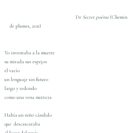
De
Secret poème
(Chemin
de plumes, 2011)
Yo inventaba a la muerte
su mirada sus espejos
el vacío
un lenguaje sin futuro
largo y redondo
como una vena nutricia
Había un niño cándido
que descascaraba
el lugar del revés