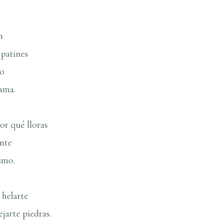
n
 patines
io
cama.
or qué lloras
nte
smo.
 helarte
jarte piedras.