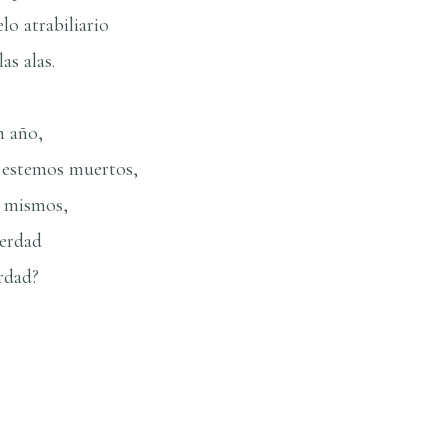
lo atrabiliario
s alas.
n año,
o estemos muertos,
s mismos,
verdad
rdad?