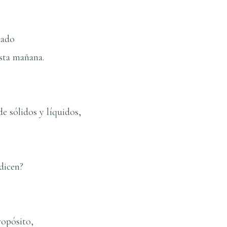
sado
sta mañana.
 sólidos y lí­quidos,
dicen?
ropósito,