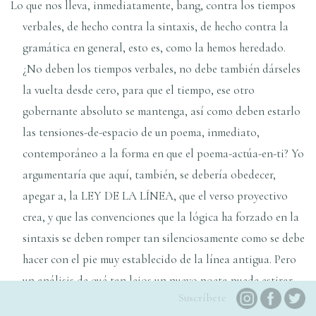
Lo que nos lleva, inmediatamente, bang, contra los tiempos
verbales, de hecho contra la sintaxis, de hecho contra la
gramática en general, esto es, como la hemos heredado.
¿No deben los tiempos verbales, no debe también dárseles
la vuelta desde cero, para que el tiempo, ese otro
gobernante absoluto se mantenga, así como deben estarlo
las tensiones-de-espacio de un poema, inmediato,
contemporáneo a la forma en que el poema-actúa-en-ti? Yo
argumentaría que aquí, también, se debería obedecer,
apegar a, la LEY DE LA LÍNEA, que el verso proyectivo
crea, y que las convenciones que la lógica ha forzado en la
sintaxis se deben romper tan silenciosamente como se debe
hacer con el pie muy establecido de la línea antigua. Pero
un análisis de qué tan lejos un nuevo poeta puede estirar
Suscríbete
las mismas convenciones sobre las que la comunicación a