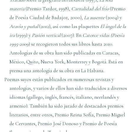
materia
(Premio Tardor, 1998),
Carnalidad del frí­o
(Premio
de Poesí­a Ciudad de Badajoz, 2000),
La ausente
(2004) y
Ataví­o y puñal
(2012), así­ como las plaquettes
El ángel de la
ira
(1999) y
Pasión vertical
(2007). En
Catorce vidas (Poesí­a
1995-2009
) se recogieron todos sus libros hasta 2010.
Antologí­as de su obra han sido publicadas en Caracas,
México, Quito, Nueva York, Monterrey y Bogotá. Está en
prensa una antologí­a de su obra en La Habana.
Poemas suyos están publicados en numerosas revistas y
antologí­as, y varios de ellos han sido traducidos a diversos
idiomas (gallego, inglés, francés, italiano, neerlandés y
armenio). También ha sido jurado de destacados premios
literarios, entre otros, Premio Reina Sofí­a, Premio Miguel
de Cervantes, Premio José Donoso y Premio de Poesí­a