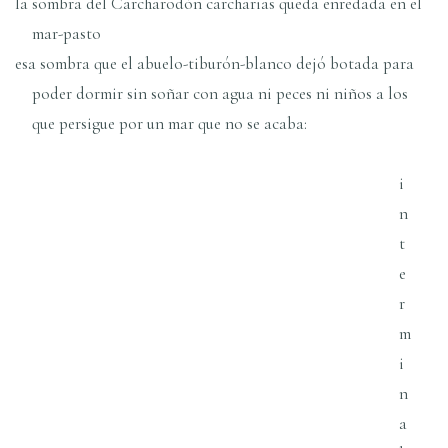
la sombra del Carcharodón carcharias queda enredada en el
mar-pasto
esa sombra que el abuelo-tiburón-blanco dejó botada para
poder dormir sin soñar con agua ni peces ni niños a los
que persigue por un mar que no se acaba:
i
n
t
e
r
m
i
n
a