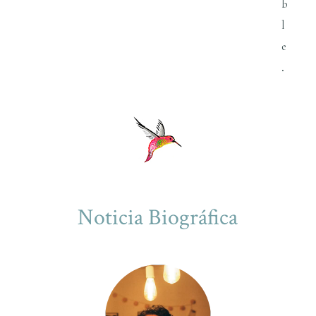
b
l
e
.
Noticia Biográfica