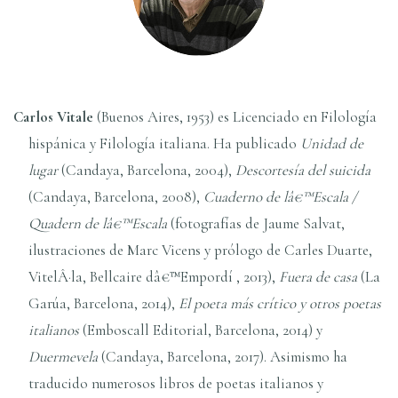
Carlos Vitale
(Buenos Aires, 1953) es Licenciado en Filologí­a
hispánica y Filologí­a italiana. Ha publicado
Unidad de
lugar
(Candaya, Barcelona, 2004),
Descortesí­a del suicida
(Candaya, Barcelona, 2008),
Cuaderno de lâ€™Escala /
Quadern de lâ€™Escala
(fotografí­as de Jaume Salvat,
ilustraciones de Marc Vicens y prólogo de Carles Duarte,
VitelÂ·la, Bellcaire dâ€™Empordí , 2013),
Fuera de casa
(La
Garúa, Barcelona, 2014),
El poeta más crí­tico y otros poetas
italianos
(Emboscall Editorial, Barcelona, 2014) y
Duermevela
(Candaya, Barcelona, 2017). Asimismo ha
traducido numerosos libros de poetas italianos y