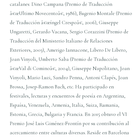
catalanes: Dino Campana (Premio de Traducción
â€œUltimo Novecentoâ€, 1986), Eugenio Montale (Premio
de Traducción â€œíngel Crespoâ€, 2006), Giuseppe
Ungaretti, Gerardo Vacana, Sergio Corazzini (Premio de
Traducción del Ministerio Italiano de Relaciones
Exteriores, 2003), Amerigo Iannacone, Libero De Libero,
Joan Vinyoli, Umberto Saba (Premio de Traducción
â€œVal di Cominoâ€, 2004), Giuseppe Napolitano, Joan
Vinyoli, Mario Luzi, Sandro Penna, Antoni Clapés, Joan
Brossa, Josep-Ramon Bach, etc. Ha participado en
festivales, lecturas y encuentros de poesí­a en Argentina,
Espaí±a, Venezuela, Armenia, Italia, Suiza, Rumania,
Estonia, Grecia, Bulgaria y Francia. En 2015 obtuvo el VI
Premio José Luis Giménez-Frontí­n por su contribución al
acercamiento entre culturas diversas. Reside en Barcelona