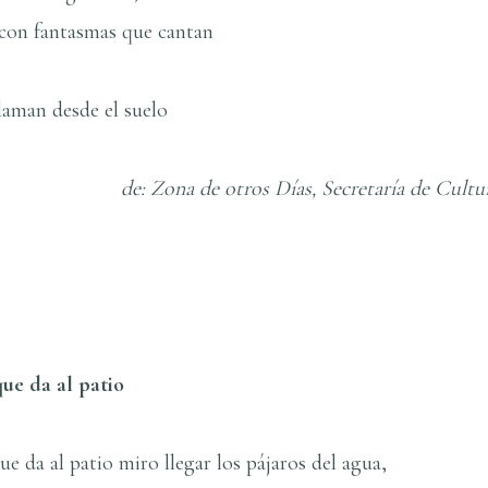
 con fantasmas que cantan
aman desde el suelo
s Dí­as, Secretarí­a de Cultura, Salta
ue da al patio
e da al patio miro llegar los pájaros del agua,