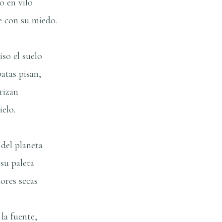
o en vilo
e con su miedo.
iso el suelo
atas pisan,
rizan
ielo.
del planeta
 su paleta
lores secas
la fuente,